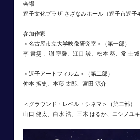
会場
逗子文化プラザ さざなみホール（逗子市逗子4-2
参加作家
＜名古屋市立大学映像研究室＞（第一部）
李 書雯 、謝 寧馨、江口 諒、松本 葵、常 士
＜逗子アートフィルム＞（第二部）
仲本 拡史、本藤 太郎、宮田 涼介
＜グラウンド・レベル・シネマ＞（第二部）
山口 健太、白水 浩、三木 はるか、ニシノユキコ