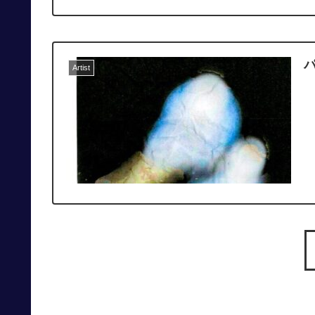
パ
Artist