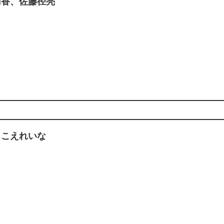
円香、佐藤径亮
よこえれいな